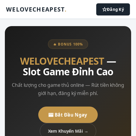
WELOVECHEAPEST
.
Đăng Ký
🔥 BONUS 100%
WELOVECHEAPEST
—
Slot Game Đỉnh Cao
Chất lượng cho game thủ online — Rút tiền không
giới hạn, đăng ký miễn phí.
🎰 Bắt Đầu Ngay
Xem Khuyến Mãi →