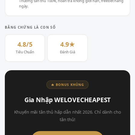
Thưởng tân thủ 100%, hoàn trả không giới hạn, freebet hàng
ngày.
BẰNG CHỨNG LÀ CON SỐ
4.8/5
4.9★
Tiêu Chuẩn
Đánh Giá
🔥 BONUS KHỦNG
Gia Nhập WELOVECHEAPEST
Khuyến mãi tân thủ hấp dẫn nhất 2026. Chỉ dành cho
tân thủ!