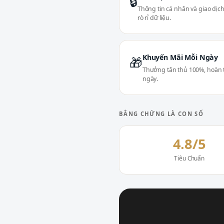
🔒
Thông tin cá nhân và giao dịc
rò rỉ dữ liệu.
Khuyến Mãi Mỗi Ngày
🎁
Thưởng tân thủ 100%, hoàn t
ngày.
BẰNG CHỨNG LÀ CON SỐ
4.8/5
Tiêu Chuẩn